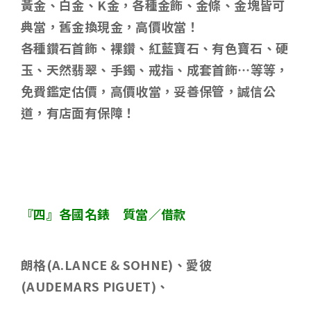
黃金、白金、
K
金，各種金飾、金條、金塊皆可
典當，舊金換現金，高價收當！
各種鑽石首飾、裸鑽、紅藍寶石、有色寶石、硬
玉、天然翡翠、手鐲、戒指、成套首飾
…
等等，
免費鑑定估價，高價收當，妥善保管，誠信公
道，有店面有保障！
『四』各國名錶 質當／借款
朗格
(A.LANCE & SOHNE)
、愛彼
(AUDEMARS PIGUET)
、