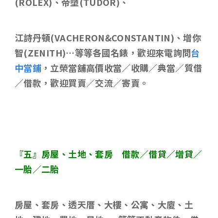
(ROLEX)
、帝墮
(TUDOR)
、
江詩丹頓
(VACHERON&CONSTANTIN)
、增你
智
(ZENITH)
…等等各國名錶，歡迎來電詢問
台
中當鋪
，立榮當舖高價收當／收購／典當／質借
／借款，歡迎買賣／交流／寄賣。
『五』房屋、土地、套房 借款／借貸／增貸／
一胎／二胎
房屋、套房、透天厝、大樓、公寓、大廈、土