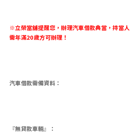
※立榮當舖提醒您，辦理汽車借款典當，持當人
需年滿
20
歲方可辦理！
汽車借款需備資料：
『無貸款車輛』：