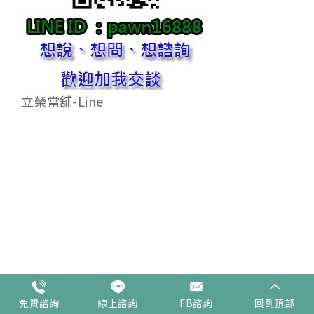
立榮當舖-Line
大台中地區汽機車借款
免費諮詢
線上諮詢
FB諮詢
回到頂部