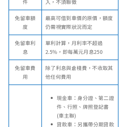
件
入，不須聯徵
免留車額
最高可借到車價的原價，額度
度
仍需視實際狀況而定
免留車利
單利計算，月利率不超過
息
2.5%，即每萬元月息250
免留車費
除了利息與倉棧費，不收取其
用
他任何費用
現金車：身分證、第二證
件、行照、牌照登記書
(車主聯)
貸款車：另攜帶分期貸款