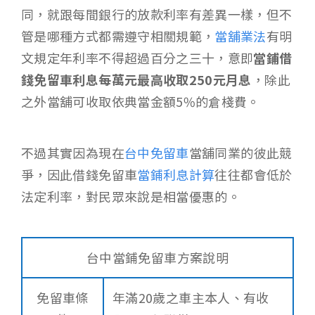
同，就跟每間銀行的放款利率有差異一樣，但不
管是哪種方式都需遵守相關規範，
當舖業法
有明
文規定年利率不得超過百分之三十，意即
當鋪借
錢免留車利息每萬元最高收取250元月息
，除此
之外當舖可收取依典當金額5%的倉棧費。
不過其實因為現在
台中免留車
當舖同業的彼此競
爭，因此借錢免留車
當鋪利息計算
往往都會低於
法定利率，對民眾來說是相當優惠的。
台中當鋪免留車方案說明
免留車條
年滿20歲之車主本人、有收