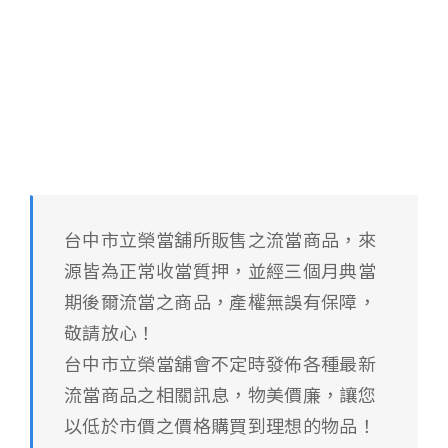
台中市立榮當舖所販售之流當商品，來
源皆為正常收當質押，並經三個月典當
(已售出)流當筆記型電腦-Acer-
期後爾流當之商品，產權無誤有保障，
Swift3
敬請放心！
台中市立榮當舖會不定時發佈各種最新
流當商品之相關訊息，物美價廉，讓您
以低於市價之價格購買到理想的物品！