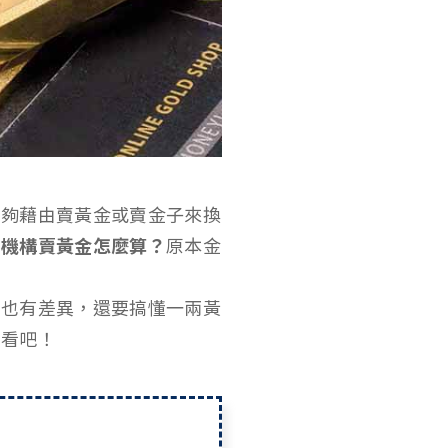
能夠藉由賣黃金或賣金子來換
間機構賣黃金怎麼算？
原本金
例也有差異，還要搞懂一兩黃
下看吧！