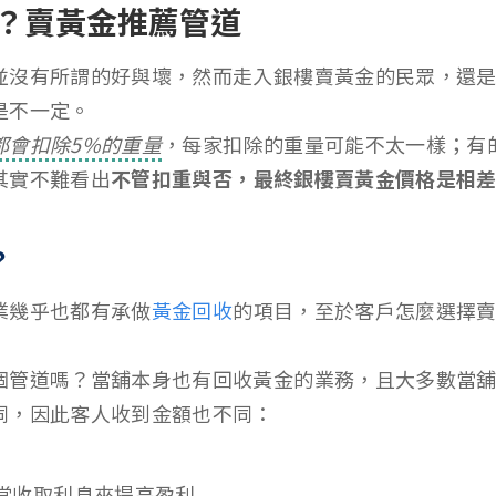
？賣黃金推薦管道
並沒有所謂的好與壞，然而走入銀樓賣黃金的民眾，還
是不一定。
都會扣除5%的重量
，每家扣除的重量可能不太一樣；有
其實不難看出
不管扣重與否，最終銀樓賣黃金價格是相
？
業幾乎也都有承做
黃金回收
的項目，至於客戶怎麼選擇
個管道嗎？當舖本身也有回收黃金的業務，且大多數當
同，因此客人收到金額也不同：
當收取利息來提高盈利