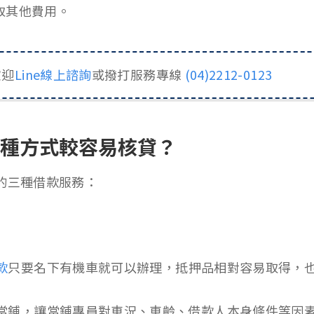
取其他費用。
歡迎
Line線上諮詢
或撥打服務專線
(04)2212-0123
哪種方式較容易核貸？
的三種借款服務：
款
只要名下有機車就可以辦理，抵押品相對容易取得，
當鋪，讓當鋪專員對車況、車齡、借款人本身條件等因