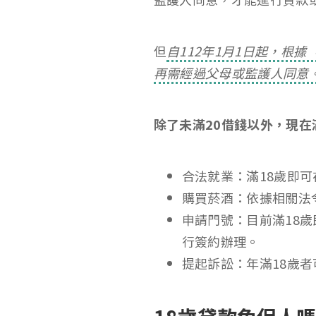
但
自112年1月1日起，根
再需經過父母或監護人同意
除了未滿20借錢以外，現在
合法就業：滿18歲即
購買菸酒：依據相關法
申請門號：目前滿18
行簽約辦理。
提起訴訟：年滿18歲