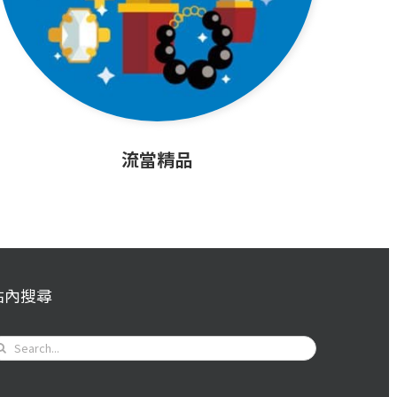
流當精品
站內搜尋
earch
or: