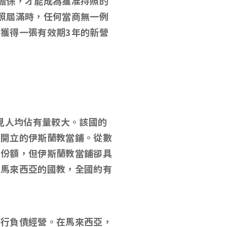
擔保，才能成為獲准持照的
照屆滿時，任何當商無一例
能獲得一張有效期
3
年的新營
見人均佔有量較大。該國的
設開立的伊斯蘭教當鋪。從數
場份額，但伊斯蘭教當鋪卻具
是馬來西亞的國教，全國約有
舖行負債經營。在馬來西亞，