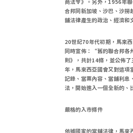
商法令》。另外，
1956
年聯
合邦同新加坡、沙巴、沙撈
舖法律產生的政治、經濟和
20
世紀
70
年代初期，馬來西
同時宣佈：
“
舊的聯合邦各
則》，共計
14
條，並公佈了
年，馬來西亞國會又對這項
記錄、當票內容、當舖利息
法，開始進入一個全新的、
嚴格的入市條件
依據國家的當舖法律，馬來