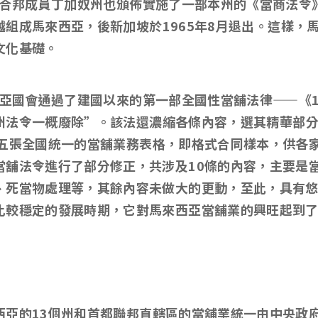
合邦成員丁加奴州也頒佈實施了一部本州的《當商法令
越組成馬來西亞，後新加坡於
1965
年
8
月退出。這樣，
文化基礎。
亞國會通過了建國以來的第一部全國性當舖法律
——
《
州法令一概廢除
”
。該法還濃縮各條內容，選其精華部
五張全國統一的當舖業務表格，即格式合同樣本，供各
當舖法令進行了部分修正，共涉及
10
條的內容，主要是
、死當物處理等，其餘內容未做大的更動，至此，具有
比較穩定的發展時期，它對馬來西亞當舖業的興旺起到
西亞的
13
個州和首都聯邦直轄區的當舖業統一由中央政