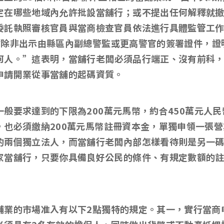
定在哪些地域內允許批設當舖行；或不提出任何解釋就
委託執照審核官員與當商檢查官員依法進行具體監管工
“
除非出示由縣區內副總警監或更高警官的簽署證件，證
何人。
”
這表明，當舖行老闆必須品行端正、沒有前科
申請開業從事當舖的起碼資質。
一般要求達到的下限為
200
萬元馬幣，約合
450
萬元人民
，也必須繳納
200
萬元馬幣註冊資本金，單獨申領一張營
的兩個獨立法人，而當舖行老闆內部怎樣看待則是另一
家當舖行，只要你具備良好公民的條件、有規定數額的
舖業的市場准入有以下
2
點獨特的規定。其一，實行當商