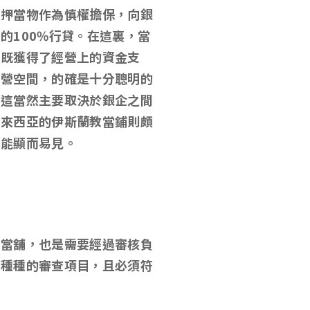
在押當物作為慎權擔保，向銀
金的
100%
行貸。在這裏，當
。既獲得了經營上的資金支
運營空間，的確是十分聰明的
，這當然主要取決於銀企之間
馬來西亞的伊斯蘭教當鋪則頗
功能顯而易見。
家當舖，也是需要經過審核負
…種種的審查項目，且必須符