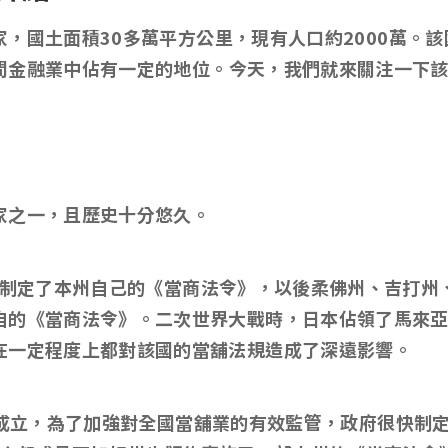
家，國土面積
30
多萬平方公里，現有人口約
2000
萬。該
間金融業中佔有一定的地位。今天，我們就來關注一下
家之一，且歷史十分悠久。
制定了本州自己的《當商法令》，以後柔佛州、吉打州
自的《當商法令》。二次世界大戰時，日本佔領了馬來
在一定程度上都對該國的當舖法規造成了深遠影響。
成立，為了加強對全國當舖業的有效監管，政府很快制