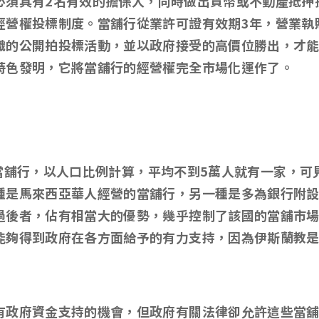
必須具有
2
名有效的擔保人，同時做出貨幣或不動產抵押
經營權投標制度。當舖行從業許可證有效期
3
年，營業執
織的公開拍投標活動，並以政府接受的高價位勝出，才
特色發明，它將當舖行的經營權完全市場化運作了。
當舖行，以人口比例計算，平均不到
5
萬人就有一家，可
種是馬來西亞華人經營的當舖行，另一種是多為銀行附
過後者，佔有相當大的優勢，幾乎控制了該國的當舖市
能夠得到政府在各方面給予的有力支持，因為伊斯蘭教
有政府資金支持的機會，但政府有關法律卻允許這些當