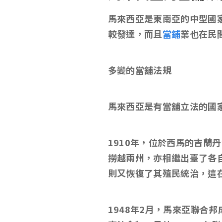
馬來西亞是東南亞的中型國
較發達，而且
當鋪
業也在民
多變的當舖法規
馬來西亞是有當舖立法的國
1910
年，位於西馬的吉蘭丹
撈越兩州，亦相繼出臺了各
則又恢復了其殖民統治，這
1948
年
2
月，馬來亞聯合邦