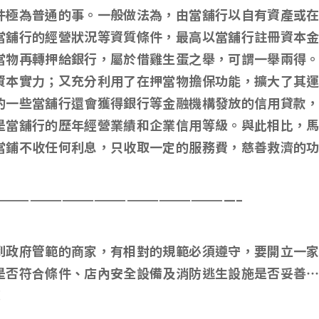
件極為普通的事。一般做法為，由當舖行以自有資產或
當舖行的經營狀況等資質條件，最高以當舖行註冊資本
當物再轉押給銀行，屬於借雞生蛋之舉，可謂一舉兩得
資本實力；又充分利用了在押當物擔保功能，擴大了其
的一些當舖行還會獲得銀行等金融機構發放的信用貸款
是當舖行的歷年經營業績和企業信用等級。與此相比，
當鋪不收任何利息，只收取一定的服務費，慈善救濟的
——————————————————————–
到政府管範的商家，有相對的規範必須遵守，要開立一
是否符合條件、店內安全設備及消防逃生設施是否妥善
！