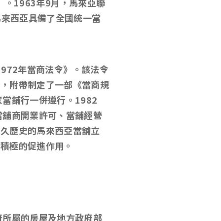
》。
1963
年
9
月，馬來亞聯
馬來西亞具備了全國統一當
1972
年當商法令》。該法令
分，附帶制定了一部《當商規
家當舖行一併遵行。
1982
當舖商開業許可、當舖經營
悠久歷史的馬來西亞當舖立
了積極的促進作用。
府所屬的房屋及地方政府部