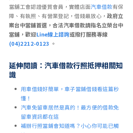
當舖工會認證優質會員，實體店面
汽車借款
有保
障、有執照、有營業登記，借錢最放心，
政府立
案台中當舖首選，合法汽車借款請指名立榮台中
當舖，歡迎
Line線上諮詢
或撥打服務專線
(04)2212-0123
。
延伸閱讀：汽車借款行照抵押相關知
識
用車借錢好簡單，車子當鋪借錢看這篇秒
懂！
汽車免留車居然是真的！最方便的借款免
留車資訊都在這
補辦行照當鋪會知道嗎？小心你可能已觸