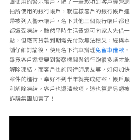
團使用的警示帳戶，匯了一筆款項到客戶經營網
拍所使用的銀行帳戶，就這樣客戶的銀行帳戶連
帶被列入警示帳戶，名下其他三個銀行帳戶都也
都遭受凍結，雖然平時生活費還可向家人先借一
點，但廠商貨款到期需先付款無法積欠，經與本
舖仔細討論後，使用名下汽車辦理
免留車借款
，
畢竟客戶還需要到警察機關與銀行跑很多趟才能
解除凍結，而客戶也詢問律師朋友等，如何加快
案件的進行，幸好不到半年就完成結案，帳戶順
利解除凍結，客戶也還清款項，這也算是另類被
詐騙集團加害了！