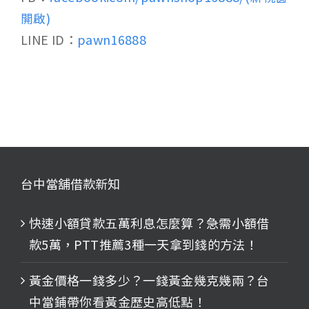
開啟)
LINE ID：
pawn16888
台中當舖借款新知
快速小額貸款五萬利息怎麼算？急需小額借
款5萬，PTT推薦3種一天拿到錢的方法！
黃金價格一錢多少？一錢黃金幾克幾兩？台
中當鋪帶你看黃金歷史高低點！