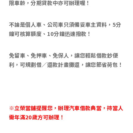
限車齡，分期貸款中亦可辦理喔！
不論是個人車、公司車只須備妥車主資料，
5
分
鐘可核算額度、
10
分鐘迅速撥款！
免留車、免押車、免保人，讓您輕鬆借款鈔便
利，可規劃借／還款計畫攤還，讓您節省荷包！
※立榮當舖提醒您，辦理汽車借款典當，持當人
需年滿
20
歲方可辦理！