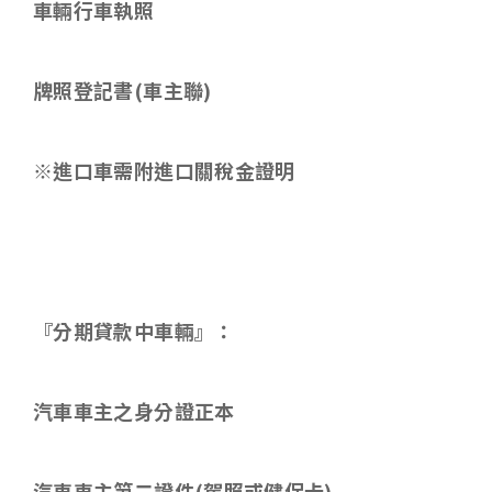
車輛行車執照
牌照登記書
(
車主聯
)
※進口車需附進口關稅金證明
『分期貸款中車輛』：
汽車車主之身分證正本
汽車車主第二證件
(
駕照或健保卡
)