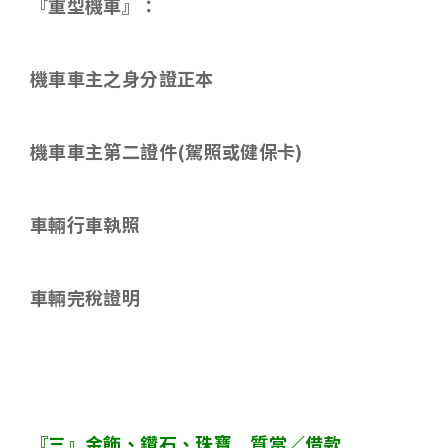
『重型機車』：
機車車主之身分證正本
機車車主第二證件
(
駕照或健保卡
)
車輛行車執照
車輛完稅證明
『三』金飾、鑽石、珠寶 質當／借款