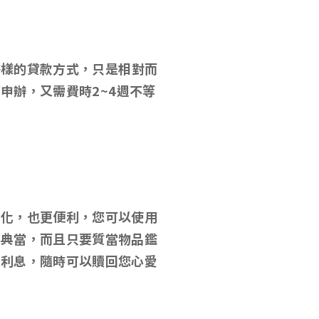
各樣的貸款方式
，
只是相對而
可申辦
，
又需費時2~4
週不等
樣化，也更便利，您可以使用
做典當，而且只要質當物品鑑
對利息，隨時可以贖回您心愛