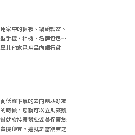
使用家中的棉襖、鍋碗瓢盆、
慧型手機、相機、名牌包包…
或是其他家電用品向銀行貸
，而低聲下氣的去向親朋好友
錢的時候，您就可以立馬來贖
當舖就會持續幫您妥善保管您
掏寶撿便宜，這就是當舖業之