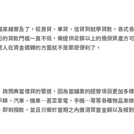
越來越普及了
，
從房貸
、
車貸
、
信貸到就學貸款
，
各式
行的貸款門檻一直不低
，
需提供足額以上的擔保資產方
意人在資金週轉的方面就不是那麼便利了
。
』詢問典當借貸的管道，因為當舖業的經營項目更加多
手錶、汽車、機車…甚至家電、手機…等等各種物品來
，即刻撥款，並且只需於當期之內繳清質當金額以及相