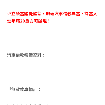
※立榮當舖提醒您，辦理汽車借款典當，持當人
需年滿
20
歲方可辦理！
汽車借款需備資料：
『無貸款車輛』：