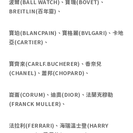
波爾
(BALL WATCH)
、寶璣
(BOVET)
、
BREITLIN(
百年靈
)
、
寶珀
(BLANCPAIN)
、寶格麗
(BVLGARI)
、卡地
亞
(CARTIER)
、
寶齊來
(CARLF.BUCHERER)
、香奈兒
(CHANEL)
、蕭邦
(CHOPARD)
、
崑崙
(CORUM)
、迪奧
(DIOR)
、法蘭克穆勒
(FRANCK MULLER)
、
法拉利
(FERRARI)
、海瑞溫士登
(HARRY