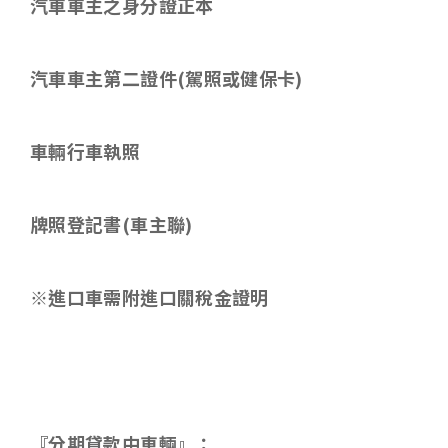
汽車車主之身分證正本
汽車車主第二證件
(
駕照或健保卡
)
車輛行車執照
牌照登記書
(
車主聯
)
※進口車需附進口關稅金證明
『分期貸款中車輛』：