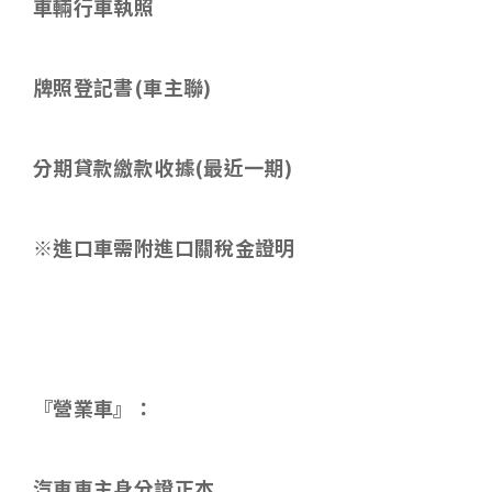
車輛行車執照
牌照登記書
(
車主聯
)
分期貸款繳款收據
(
最近一期
)
※進口車需附進口關稅金證明
『營業車』：
汽車車主身分證正本