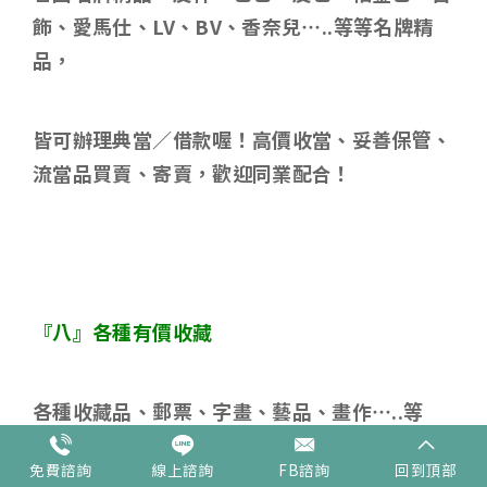
飾、愛馬仕、
LV
、
BV
、香奈兒
…..
等等名牌精
品，
皆可辦理典當／借款喔！高價收當、妥善保管、
流當品買賣、寄賣，歡迎同業配合！
『八』各種有價收藏
各種收藏品、郵票、字畫、藝品、畫作
…..
等
等，歡迎詢問，高價收當，妥善保存！
免費諮詢
線上諮詢
FB諮詢
回到頂部