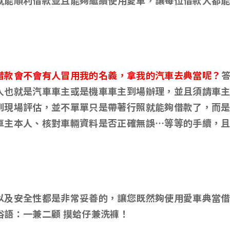
就能順利借款並且能夠繼續使用愛車，讓每位借款人都
借款會不會有人冒用我的名義，拿我的汽車去典當呢？
人也就是汽車車主或是機車車主到場辦理，並且須請車
到現場評估，並不單單只是帶著行照就能夠借款了，而
車主本人、核對車輛資料是否正確無誤…等等的手續，
以及安全性都是非常妥善的，讓您既然夠使用愛車典當
俗語：一兼二顧 摸蛤仔兼洗褲！