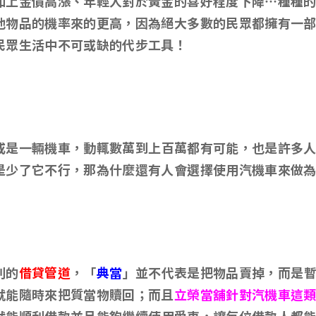
加上金價高漲、年輕人對於黃金的喜好程度下降…種種
他物品的機率來的更高，因為絕大多數的民眾都擁有一
民眾生活中不可或缺的代步工具！
或是一輛機車
，動輒數萬到上百萬都有可能，也是許多
是少了它不行，那為什麼還有人會選擇使用汽機車來做
利的
借貸管道
，「
典當
」並不代表是把物品賣掉，而是
就能隨時來把質當物贖回；而且
立榮當舖針對汽機車這