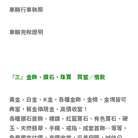
車輛行車執照
車輛完稅證明
『三』金飾、鑽石、珠寶 質當／借款
黃金、白金、
K
金，各種金飾、金條、金塊皆可
典當，舊金換現金，高價收當！
各種鑽石首飾、裸鑽、紅藍寶石、有色寶石、硬
玉、天然翡翠、手鐲、戒指、成套首飾
…
等等，
免費鑑定估價，高價收當，妥善保管，誠信公