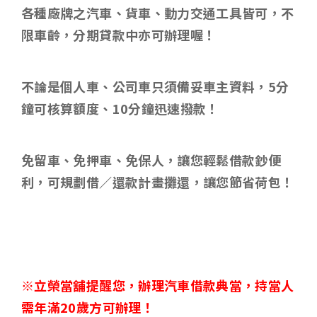
各種廠牌之汽車、貨車、動力交通工具皆可，不
限車齡，分期貸款中亦可辦理喔！
不論是個人車、公司車只須備妥車主資料，
5
分
鐘可核算額度、
10
分鐘迅速撥款！
免留車、免押車、免保人，讓您輕鬆借款鈔便
利，可規劃借／還款計畫攤還，讓您節省荷包！
※立榮當舖提醒您，辦理汽車借款典當，持當人
需年滿
20
歲方可辦理！