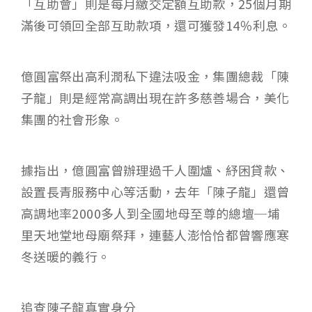
「互助會」則是每月繳交定額互助款，25個月期
滿後可領回全部互助款項，還可獲發14％利息。
億圓富祭出高利潤私下違法吸金，集團總裁「陳
子龍」則是經常高調出現在許多慈善場合，美化
集團的社會形象。
據指出，億圓富曾辦理過千人圍爐、紓困貸款、
設置長青服務中心等活動，去年「陳子龍」還曾
高調地率2000多人到全國地母至尊的總壇─埔
里天地堂地母廟祭拜，連藝人澎恰恰都曾響應寒
冬送暖的義行。
追查陳子龍真實身分