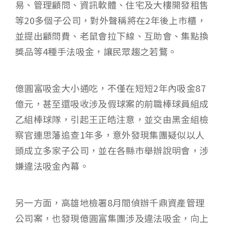
易、管理顧問、資訊軟體、住宅及大樓開發租售
等20多個子公司，對外聲稱將在2年後上市櫃，
並提出顧問費、老鼠會拉下線、互助會、集點換
獎品等4種手法吸金，讓民眾趨之若鶩。
億圓富吸金大小通吃，不僅在短短2年內吸金87
億元，甚至還吸收涉及假球案的前職棒球員組成
乙組棒球隊，引起王正皓注意，並交由黑金組檢
察官連思藩追查1年多，意外發現集團疑似以人
頭成立多家子公司，並在各縣市舉辦說明會，涉
嫌違法吸金內幕。
另一方面，高雄地檢署8月間偵辦千鼎資產管理
公司案，也發現億圓富集團涉及違法吸金，向上