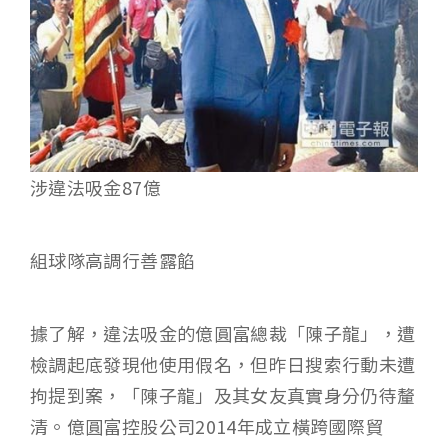
涉違法吸金87億
組球隊高調行善露餡
據了解，違法吸金的億圓富總裁「陳子龍」，遭
檢調起底發現他使用假名，但昨日搜索行動未遭
拘提到案，「陳子龍」及其女友真實身分仍待釐
清。億圓富控股公司2014年成立橫跨國際貿