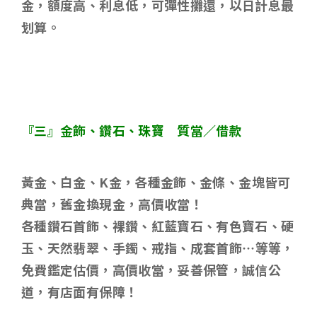
金，額度高、利息低，可彈性攤還，以日計息最
划算。
『三』金飾、鑽石、珠寶 質當／借款
黃金、白金、
K
金，各種金飾、金條、金塊皆可
典當，舊金換現金，高價收當！
各種鑽石首飾、裸鑽、紅藍寶石、有色寶石、硬
玉、天然翡翠、手鐲、戒指、成套首飾
…
等等，
免費鑑定估價，高價收當，妥善保管，誠信公
道，有店面有保障！