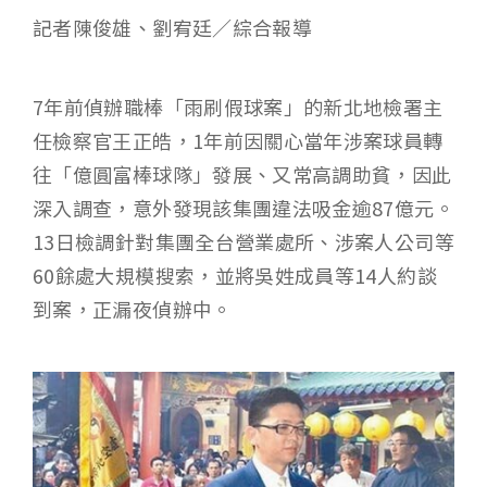
記者陳俊雄、劉宥廷／綜合報導
7年前偵辦職棒「雨刷假球案」的新北地檢署主
任檢察官王正皓，1年前因關心當年涉案球員轉
往「億圓富棒球隊」發展、又常高調助貧，因此
深入調查，意外發現該集團違法吸金逾87億元。
13日檢調針對集團全台營業處所、涉案人公司等
60餘處大規模搜索，並將吳姓成員等14人約談
到案，正漏夜偵辦中。