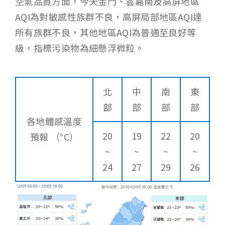
空氣品質方面，今天金門、雲嘉南及高屏地區
AQI為對敏感性族群不良，高屏局部地區AQI達
所有族群不良，其他地區AQI為普通至良好等
級，指標污染物為細懸浮微粒。
北
中
南
東
部
部
部
部
各地體感溫度
20
19
22
20
預報 （°C）
~
~
~
~
24
27
29
26