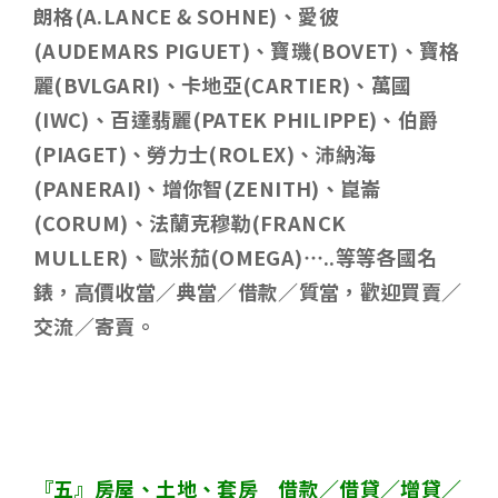
朗格
(A.LANCE & SOHNE)
、愛彼
(AUDEMARS PIGUET)
、寶璣
(BOVET)
、寶格
麗
(BVLGARI)
、卡地亞
(CARTIER)
、萬國
(IWC)
、百達翡麗
(PATEK PHILIPPE)
、伯爵
(PIAGET)
、勞力士
(ROLEX)
、沛納海
(PANERAI)
、增你智
(ZENITH)
、崑崙
(CORUM)
、法蘭克穆勒
(FRANCK
MULLER)
、歐米茄
(OMEGA)…..
等等各國名
錶，高價收當／典當／借款／質當，歡迎買賣／
交流／寄賣。
『五』房屋、土地、套房 借款／借貸／增貸／