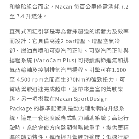
和輪胎組合而定，Macan 每百公里僅需消耗 7.2
至 7.4 升燃油。
直列式四缸引擎是專為發揮超強的爆發力及效率
而設計：它具備高達2 bar增壓、增壓空氣冷
卻、燃油直噴和可變汽門正時。可變汽門正時與
揚程系統 (VarioCam Plus) 可持續調節進氣和排
氣凸輪軸及控制排氣汽門揚程。引擎可在1.600
至 4.500 rpm之間產生370Nm的強勁扭力，可
幫助駕駛迅速完成超車，並帶來豐富的駕駛樂
趣。另一項搭載在Macan SportDesign
Package 的標準配備則是動力輔助轉向升級系
統，這是一套速度感應式動力輔助系統；高速行
駛時，系統會使方向盤顯得略微重手，提供更精
準的轉向特性，進而提升駕駛舒適度；低速行駛