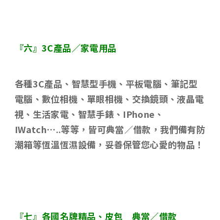
『六』
3C
產品／家電用品
各種
3C
產品、智慧型手機、平板電腦、筆記型
電腦、數位相機、單眼相機、交換鏡頭、液晶電
視、生活家電、智慧手錶、
IPhone
、
IWatch…..
等等，皆可典當／借款，我們備有防
潮箱等恆溫恆濕設備，妥善保管您心愛的物品！
『七』各國名牌精品、皮包 典當／借款