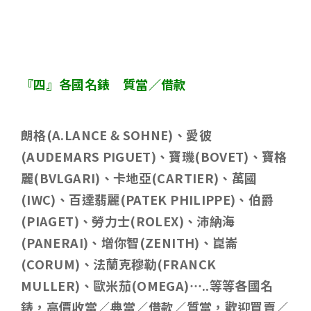
『四』各國名錶 質當／借款
朗格
(A.LANCE & SOHNE)
、愛彼
(AUDEMARS PIGUET)
、寶璣
(BOVET)
、寶格
麗
(BVLGARI)
、卡地亞
(CARTIER)
、萬國
(IWC)
、百達翡麗
(PATEK PHILIPPE)
、伯爵
(PIAGET)
、勞力士
(ROLEX)
、沛納海
(PANERAI)
、增你智
(ZENITH)
、崑崙
(CORUM)
、法蘭克穆勒
(FRANCK
MULLER)
、歐米茄
(OMEGA)…..
等等各國名
錶，高價收當／典當／借款／質當，歡迎買賣／