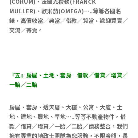
(CORUM)
、法蘭克穆勒
(FRANCK
MULLER)
、歐米茄
(OMEGA)…..
等等各國名
錶，高價收當／典當／借款／質當，歡迎買賣／
交流／寄賣。
『五』房屋、土地、套房 借款／借貸／增貸／
一胎／二胎
房屋、套房、透天厝、大樓、公寓、大廈、土
地、建地、農地、旱地
…..
等等不動產物件，借
款／借貸／增貸／一胎／二胎／債務整合，我們
擁有專業的地政士團隊為您服務，不限金額，長