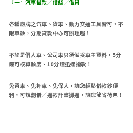
『一』汽車借款／借錢／借貸
各種廠牌之汽車、貨車、動力交通工具皆可，不
限車齡，分期貸款中亦可辦理喔！
不論是個人車、公司車只須備妥車主資料，
5
分
鐘可核算額度、
10
分鐘迅速撥款！
免留車、免押車、免保人，讓您輕鬆借款鈔便
利，可規劃借／還款計畫攤還，讓您節省荷包！