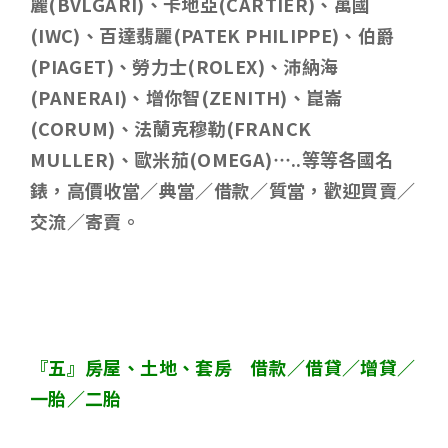
麗
(BVLGARI)
、卡地亞
(CARTIER)
、萬國
(IWC)
、百達翡麗
(PATEK PHILIPPE)
、伯爵
(PIAGET)
、勞力士
(ROLEX)
、沛納海
(PANERAI)
、增你智
(ZENITH)
、崑崙
(CORUM)
、法蘭克穆勒
(FRANCK
MULLER)
、歐米茄
(OMEGA)…..
等等各國名
錶，高價收當／典當／借款／質當，歡迎買賣／
交流／寄賣。
『五』房屋、土地、套房 借款／借貸／增貸／
一胎／二胎