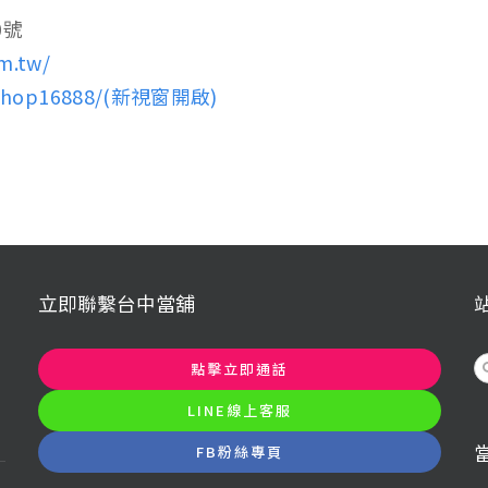
0號
m.tw/
nshop16888/(新視窗開啟)
立即聯繫台中當舖
S
點擊立即通話
f
LINE線上客服
FB粉絲專頁