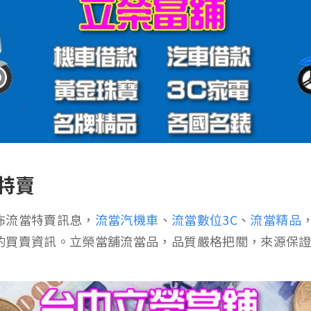
特賣
佈流當特賣訊息，
流當汽機車
、
流當數位3C
、
流當精品
的買賣資訊。立榮當舖流當品，品質嚴格把關，來源保