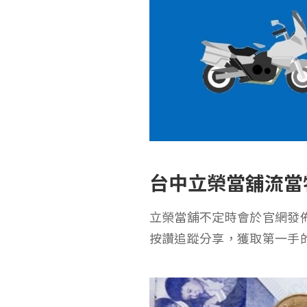
台中立榮當舖流當
立榮當舖不定時會於官網發
按讚追蹤分享，獲取第一手