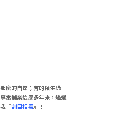
商那麼的自然；有的陌生恐
從事當舖業這麼多年來
，遇過
讓我『
刮目相看
』！