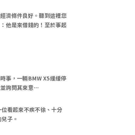
中經濟條件良好。聽到這裡您
是：他是來借錢的！至於事起
事，一輛BMW X5緩緩停
，並詢問其來意…
一位看起來不疾不徐、十分
的兒子。