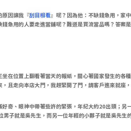
的原因讓我『
刮目相看
』呢？因為他：不缺錢急用，家
缺錢急用的人要走進當舖呢？難道是買流當品嗎？答案
坐在位置上翻看著當天的報紙，關心著國家發生的各種時
來，且走向本店大門，我趕緊開了門，請客戶進來就座
滿好奇、眼神中帶著些許的緊張，年紀大約20出頭；另
這位男子就是吳先生，而另一位年輕的小夥子就是吳先生