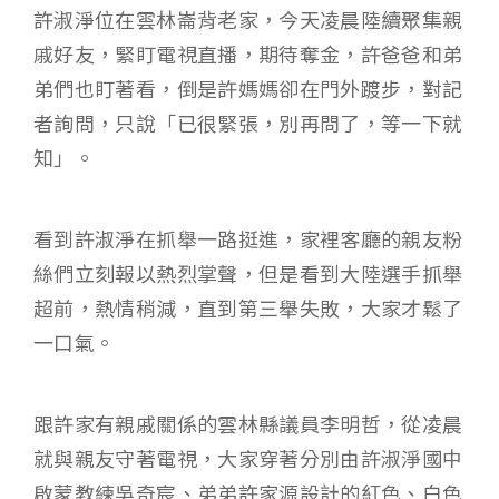
許淑淨位在雲林崙背老家，今天凌晨陸續聚集親
戚好友，緊盯電視直播，期待奪金，許爸爸和弟
弟們也盯著看，倒是許媽媽卻在門外踱步，對記
者詢問，只說「已很緊張，別再問了，等一下就
知」。
看到許淑淨在抓舉一路挺進，家裡客廳的親友粉
絲們立刻報以熱烈掌聲，但是看到大陸選手抓舉
超前，熱情稍減，直到第三舉失敗，大家才鬆了
一口氣。
跟許家有親戚關係的雲林縣議員李明哲，從凌晨
就與親友守著電視，大家穿著分別由許淑淨國中
啟蒙教練吳奇宸、弟弟許家源設計的紅色、白色