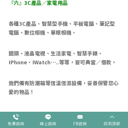
『六』
3C
產品／家電用品
各種
3C
產品、智慧型手機、平板電腦、筆記型
電腦、數位相機、單眼相機、
鏡頭、液晶電視、生活家電、智慧手錶、
IPhone
、
IWatch…..
等等，皆可典當／借款，
我們備有防潮箱等恆溫恆濕設備，妥善保管您心
愛的物品！
免費諮詢
線上諮詢
FB諮詢
回到頂部