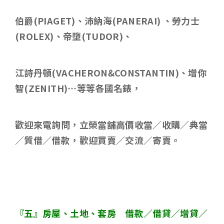
伯爵
(PIAGET)
、沛納海
(PANERAI)
、勞力士
(ROLEX)
、帝墮
(TUDOR)
、
江詩丹頓
(VACHERON&CONSTANTIN)
、增你
智
(ZENITH)
…等等各國名錶，
歡迎來電詢問，立榮當舖高價收當／收購／典當
／質借／借款，歡迎買賣／交流／寄賣。
『五』房屋、土地、套房 借款／借貸／增貸／