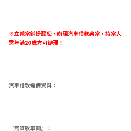
※立榮當舖提醒您，辦理汽車借款典當，持當人
需年滿
20
歲方可辦理！
汽車借款需備資料：
『無貸款車輛』：