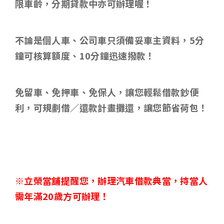
限車齡，分期貸款中亦可辦理喔！
不論是個人車、公司車只須備妥車主資料，
5
分
鐘可核算額度、
10
分鐘迅速撥款！
免留車、免押車、免保人，讓您輕鬆借款鈔便
利，可規劃借／還款計畫攤還，讓您節省荷包！
※立榮當舖提醒您，辦理汽車借款典當，持當人
需年滿
20
歲方可辦理！