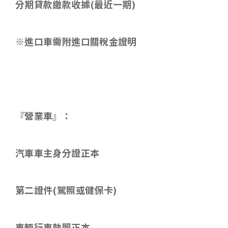
分期貸款繳款收據
(
最近一期
)
※進口車需附進口關稅金證明
『營業車』：
汽車車主身分證正本
第二證件
(
駕照或健保卡
)
車輛行車執照正本