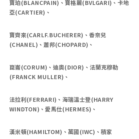
寶珀
(BLANCPAIN)
、寶格麗
(BVLGARI)
、卡地
亞
(CARTIER)
、
寶齊來
(CARLF.BUCHERER)
、香奈兒
(CHANEL)
、蕭邦
(CHOPARD)
、
崑崙
(CORUM)
、迪奧
(DIOR)
、法蘭克穆勒
(FRANCK MULLER)
、
法拉利
(FERRARI)
、海瑞溫士登
(HARRY
WINDTON)
、愛馬仕
(HERMES)
、
漢米頓
(HAMILTOM)
、萬國
(IWC)
、積家