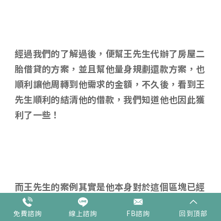
經過我們的了解過後，便幫王先生代辦了房屋二
胎借貸的方案，並且幫他量身規劃還款方案，也
順利讓他周轉到他需求的金額，不久後，看到王
先生順利的結清他的借款，我們知道他也因此獲
利了一些！
而王先生的案例其實是他本身對於這個區塊已經
涉獵許久，加上今年比特幣漲幅非常大，所以讓
免費諮詢
線上諮詢
FB諮詢
回到頂部
他起心動念想要增購設備來玩，所以他才想說先