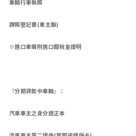
車輛行車執照
牌照登記書
(
車主聯
)
※進口車需附進口關稅金證明
『分期貸款中車輛』：
汽車車主之身分證正本
汽車車主第二證件
(
駕照或健保卡
)