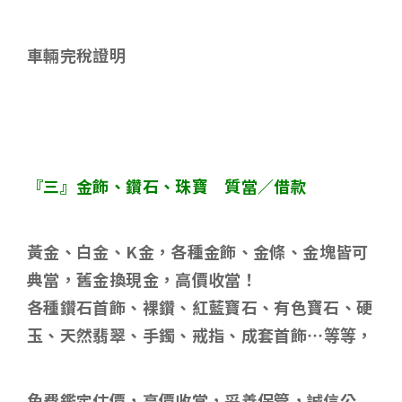
車輛完稅證明
『三』金飾、鑽石、珠寶 質當／借款
黃金、白金、
K
金，各種金飾、金條、金塊皆可
典當，舊金換現金，高價收當！
各種鑽石首飾、裸鑽、紅藍寶石、有色寶石、硬
玉、天然翡翠、手鐲、戒指、成套首飾
…
等等，
免費鑑定估價，高價收當，妥善保管，誠信公