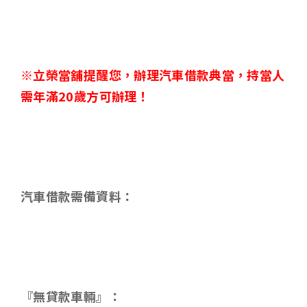
※立榮當舖提醒您，辦理汽車借款典當，持當人
需年滿
20
歲方可辦理！
汽車借款需備資料：
『無貸款車輛』：