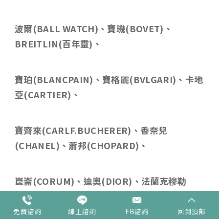
波爾
(BALL WATCH)
、寶璣
(BOVET)
、
BREITLIN(
百年靈
)
、
寶珀
(BLANCPAIN)
、寶格麗
(BVLGARI)
、卡地
亞
(CARTIER)
、
寶齊來
(CARLF.BUCHERER)
、香奈兒
(CHANEL)
、蕭邦
(CHOPARD)
、
崑崙
(CORUM)
、迪奧
(DIOR)
、法蘭克穆勒
(FRANCK MULLER)
、
免費諮詢
線上諮詢
FB諮詢
回到頂部