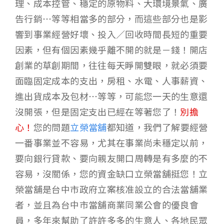
理、成本控管、穩定的原物料、大環境景氣、廣
告行銷…等等相當多的部分，而這些部分也是影
響到事業經營好壞、投入／回收時間長短的重要
因素，但有個因素幾乎離不開的就是－錢！開店
創業的草創期間，往往每天睜開雙眼，就必須要
面臨固定成本的支出，房租、水電、人事薪資、
進出貨成本及包材…等等，可能您一天的生意還
沒開張，但是固定支出已經在等著您了！
別擔
心！
您的問題
立榮當舖
都知道，我們了解要經營
一番事業並不容易，尤其在事業尚未穩定以前，
要向銀行貸款、要向親友開口周轉是有多麼的不
容易，沒關係，您的資金缺口立榮當舖挺您！立
榮當舖是台中市政府立案核准設立的合法當舖業
者，並且為台中市當舖商業同業公會的優良會
員，多年來幫助了許許多多的生意人、各地民眾