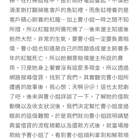
掃，在打掃過程中，由於剛好電話響起，不慎把
清潔劑打翻掉進客戶的魚缸裡，而魚缸裡養的是
客戶精心飼養的紅龍…加上曹小姐一時之間不知
所措，所以紅龍就阿彌陀佛了…後來屋主知道後
勃然大怒，非常的生氣，要曹小姐一定要負責賠
償，曹小姐也知道是自己的問題造成屋主飼養多
年的紅龍死亡，所以她願意賠償屋主所說的費
用，只是她身上著實沒有這麼多現金，所以透過
網路搜尋借貸，找到了我們。其實聽完曹小姐所
遭遇的故事後，我心想：天啊＠＠！這也太悲劇
了吧，後來與曹小姐詳談了一下，了解她的借款
動機以及收支狀況後，我們決定幫忙曹小姐度過
眼前的這個難關，於是我們就向曹小姐說明請楚
典當借貸的流程規範以及還款方式後，就當場撥
款給予曹小姐了，看到曹小姐順利拿到和解款項