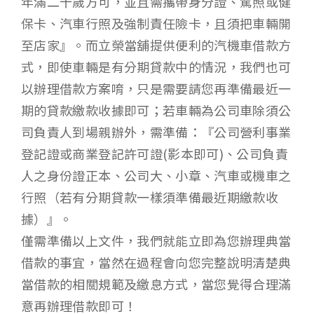
年滿二十歲方可，並且需攜帶身分證、駕照或健
保卡、汽車行照及強制責任險卡，且須把車輛開
至店家』。而立榮當舖提供便利的汽機車借款方
式，即使車輛是有分期貸款中的情況，我們也可
以辦理借款方案唷，只是需要請您再準備最近一
期的貸款繳款收據即可；若車輛為公司車除須公
司負責人到場親辦外，需準備：『公司營利事業
登記證或商業登記許可證(影本即可)、公司負責
人之身份證正本、公司大、小章、汽車或機車之
行照（若有分期貸款一樣須準備最近期繳款收
據）』。
僅需準備以上文件，我們就能立即為您辦理典當
借款的事宜，當然在過程會向您完整說明清楚典
當借款的相關規範及繳息方式，當您覺得合理滿
意再辦理借款即可！