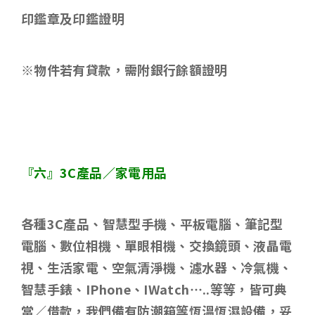
印鑑章及印鑑證明
※物件若有貸款，需附銀行餘額證明
『六』
3C
產品／家電用品
各種
3C
產品、智慧型手機、平板電腦、筆記型
電腦、數位相機、單眼相機、交換鏡頭、液晶電
視、生活家電、空氣清淨機、濾水器、冷氣機、
智慧手錶、
IPhone
、
IWatch…..
等等，皆可典
當／借款，我們備有防潮箱等恆溫恆濕設備，妥