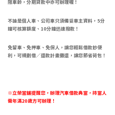
限車齡，分期貸款中亦可辦理喔！
不論是個人車、公司車只須備妥車主資料，
5
分
鐘可核算額度、
10
分鐘迅速撥款！
免留車、免押車、免保人，讓您輕鬆借款鈔便
利，可規劃借／還款計畫攤還，讓您節省荷包！
※立榮當舖提醒您，辦理汽車借款典當，持當人
需年滿
20
歲方可辦理！