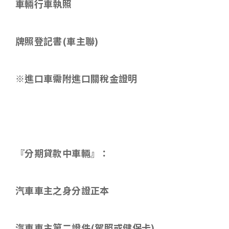
車輛行車執照
牌照登記書
(
車主聯
)
※進口車需附進口關稅金證明
『分期貸款中車輛』：
汽車車主之身分證正本
汽車車主第二證件
(
駕照或健保卡
)