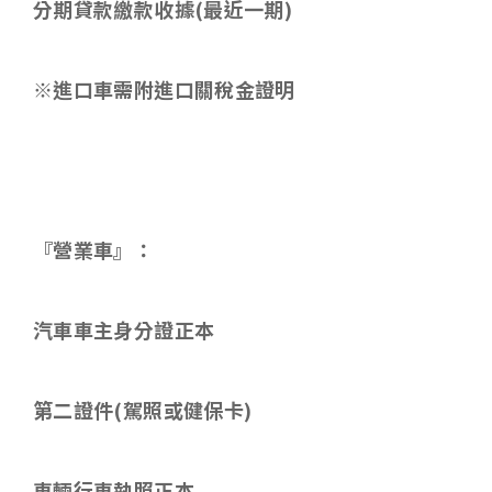
分期貸款繳款收據
(
最近一期
)
※進口車需附進口關稅金證明
『營業車』：
汽車車主身分證正本
第二證件
(
駕照或健保卡
)
車輛行車執照正本