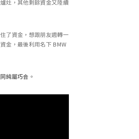
起爐灶，其他剩餘資金又陸續
卡住了資金，想跟朋友週轉一
資金，最後利用名下 BMW
雷同純屬巧合。