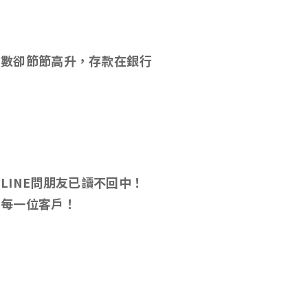
指數卻節節高升，存款在銀行
INE問朋友已讀不回中！
務每一位客戶！