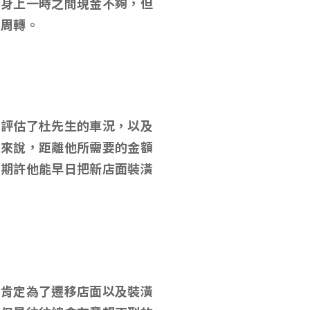
，身上一時之間現金不夠，但
借周轉。
們評估了杜先生的車況，以及
等來說，距離他所需要的金額
的期許他能早日把新店面裝潢
間肯定為了遷移店面以及裝潢