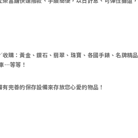
立榮當舖快速撥款、手續簡便，以日計息、可彈性攤還
／收購：黃金、鑽石、翡翠、珠寶、各國手錶、名牌精
車…等等！
備有完善的保存設備來存放您心愛的物品！